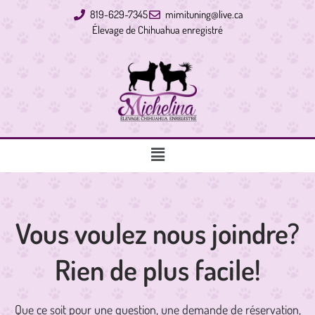
Aller
819-629-7345
mimituning@live.ca
au
Élevage de Chihuahua enregistré
contenu
Main
Menu
Vous voulez nous joindre?
Rien de plus facile!
Que ce soit pour une question, une demande de réservation,