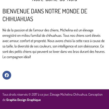
BIENVENUE DANS NOTRE MONDE DE
CHIHUAHUAS
Né de la passion et de l’amour des chiens, Michelina est un élevage
enregistré en milieu familial de chihuahuas. Tous nos chiens sont élevés
avec amour, confort et propreté. Nous avons choisi la cette race à cause de
sa taille, la diversité de ses couleurs, son intelligence et son obéissance. Ce
sont des petits chiens qui peuvent se lover dans vos bras durant des heures.
Le compagnon idéal!
F
a
c
e
b
o
Tous droits réservés © 2017 à ce jour, Élevage Michelina Chihuahua. Conception
o
de
Graphix Design Graphique
k