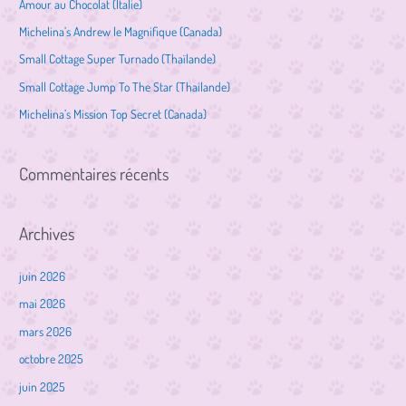
Amour au Chocolat (Italie)
r
Michelina’s Andrew le Magnifique (Canada)
c
Small Cottage Super Turnado (Thaïlande)
h
Small Cottage Jump To The Star (Thailande)
e
Michelina’s Mission Top Secret (Canada)
r
:
Commentaires récents
Archives
juin 2026
mai 2026
mars 2026
octobre 2025
juin 2025