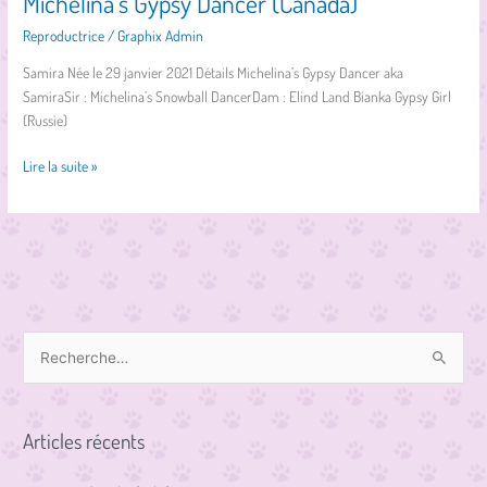
Michelina’s Gypsy Dancer (Canada)
Reproductrice
/
Graphix Admin
Samira Née le 29 janvier 2021 Détails Michelina’s Gypsy Dancer aka
SamiraSir : Michelina’s Snowball DancerDam : Elind Land Bianka Gypsy Girl
(Russie)
Lire la suite »
R
e
c
Articles récents
h
e