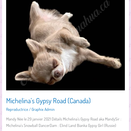
Gypsy
Road
(Canada)
Michelina’s Gypsy Road (Canada)
Reproductrice
/
Graphix Admin
Mandy Née le 29 janvier 2021 Détails Michelina’s Gypsy Road aka MandySir :
Michelina’s Snowball DancerDam : Elind Land Bianka Gypsy Girl (Russie)