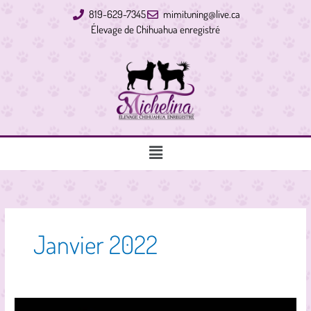
Aller
819-629-7345
mimituning@live.ca
au
Élevage de Chihuahua enregistré
contenu
Main
Menu
Janvier 2022
Michelina’s