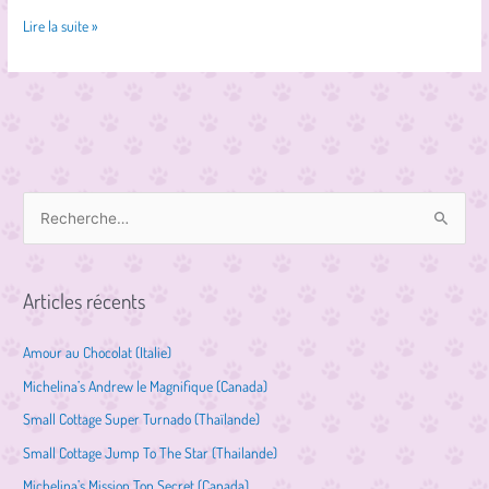
Lire la suite »
R
e
c
Articles récents
h
e
Amour au Chocolat (Italie)
r
Michelina’s Andrew le Magnifique (Canada)
c
Small Cottage Super Turnado (Thaïlande)
h
Small Cottage Jump To The Star (Thailande)
e
Michelina’s Mission Top Secret (Canada)
r