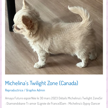
Twilight
Zone
(Canada)
Michelina’s Twilight Zone (Canada)
Reproductrice
/
Graphix Admin
Amaya Future espoirNée le 30 mars 2023 Détails Michelina’s Twilight ZoneSir
: Diamondskane Ti-amor (Lignée de France)Dam : Michelina’s Gypsy Dancer