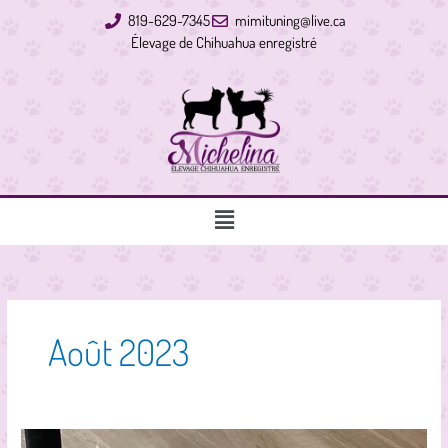
Aller
819-629-7345
mimituning@live.ca
au
Élevage de Chihuahua enregistré
contenu
Main
Menu
Août 2023
Michelina’s